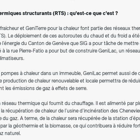
ermiques structurants (RTS) : qu’est-ce que c’est ?
fraicheur et GeniTerre pour la chaleur font partie des réseaux th
S). Le déploiement de ces autoroutes du chaud et du froid a été 
de l’énergie du Canton de Genève que SIG a pour tâche de mettre
é à la rue Pierre-Fatio a pour but de construire GeniLac, un résea
limatiseurs.
 pompes à chaleur dans un immeuble, GeniLac permet aussi de c
 production de chaleur renouvelable et locale permettra de rédui
t les émissions de gaz à effets de serre.
 réseau thermique qui fournit du chauffage. Il est alimenté par p
 la récupération de chaleur de l’usine d’incinération des Chenevie
e du gaz. A terme, de la chaleur sera récupérée de la station d’ép
par la géothermie et la biomasse, ce qui contribuera à réduire fo
az naturel.