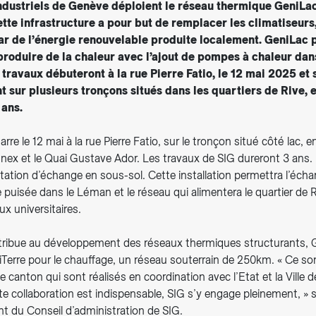
ndustriels de Genève déploient le réseau thermique GeniLac
ette infrastructure a pour but de remplacer les climatiseurs,
ar de l’énergie renouvelable produite localement. GeniLac
roduire de la chaleur avec l’ajout de pompes à chaleur dan
travaux débuteront à la rue Pierre Fatio, le 12 mai 2025 et 
 sur plusieurs tronçons situés dans les quartiers de Rive, 
 ans.
re le 12 mai à la rue Pierre Fatio, sur le tronçon situé côté lac, en
ex et le Quai Gustave Ador. Les travaux de SIG dureront 3 ans. Il
tation d’échange en sous-sol. Cette installation permettra l’éch
de puisée dans le Léman et le réseau qui alimentera le quartier de R
x universitaires.
tribue au développement des réseaux thermiques structurants, G
iTerre pour le chauffage, un réseau souterrain de 250km. « Ce so
le canton qui sont réalisés en coordination avec l’Etat et la Ville 
te collaboration est indispensable, SIG s’y engage pleinement, » 
nt du Conseil d’administration de SIG.