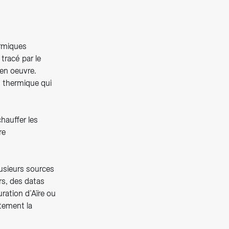
ermiques
tracé par le
 en oeuvre.
u thermique qui
hauffer les
re
lusieurs sources
rs, des datas
uration d’Aïre ou
rtement la