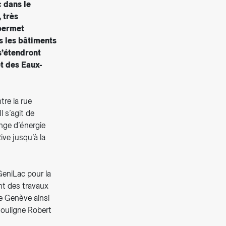
 dans le
 très
 permet
s les bâtiments
s’étendront
et des Eaux-
tre la rue
 s’agit de
ange d’énergie
ive jusqu’à la
eniLac pour la
nt des travaux
de Genève ainsi
souligne Robert