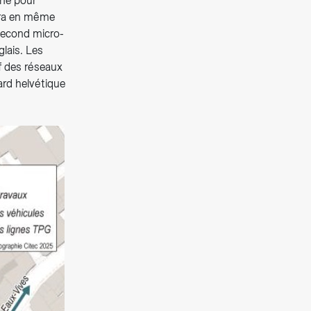
ône pour
ttra en même
second micro-
glais. Les
f des réseaux
ard helvétique