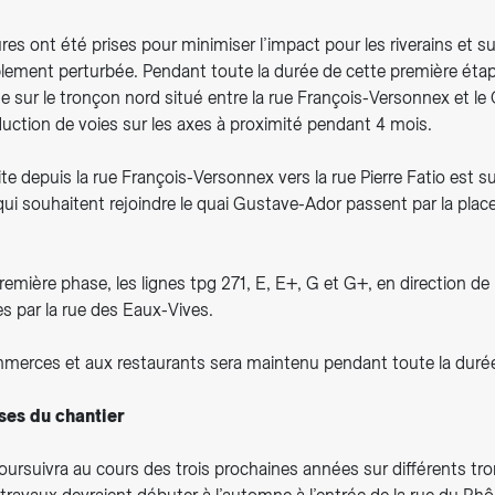
es ont été prises pour minimiser l’impact pour les riverains et sur
blement perturbée. Pendant toute la durée de cette première étape
e sur le tronçon nord situé entre la rue François-Versonnex et l
duction de voies sur les axes à proximité pendant 4 mois.
te depuis la rue François-Versonnex vers la rue Pierre Fatio est 
ui souhaitent rejoindre le quai Gustave-Ador passent par la place
remière phase, les lignes tpg 271, E, E+, G et G+, en direction de l
ées par la rue des Eaux-Vives.
merces et aux restaurants sera maintenu pendant toute la duré
ses du chantier
oursuivra au cours des trois prochaines années sur différents tr