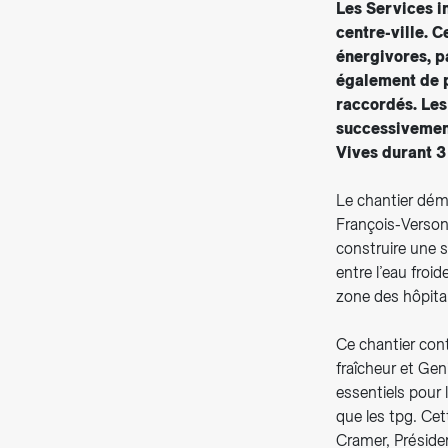
Les Services i
centre-ville. C
énergivores, p
également de p
raccordés. Les 
successivement
Vives durant 3
Le chantier démar
François-Versonn
construire une s
entre l’eau froi
zone des hôpitau
Ce chantier con
fraîcheur et Gen
essentiels pour 
que les tpg. Cet
Cramer, Préside