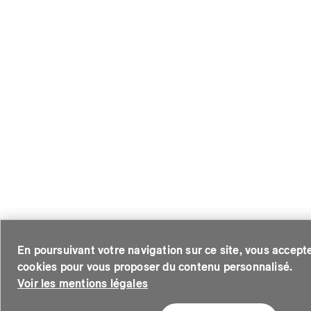
Accéder à votre espace client SIG.
Votre espace client SIG n'est pas optimisé pour une navigat
Téléchargez l'application SIG & moi (uniquement pour les Partic
Ou si vous souhaitez quand même continuer, cliquez sur le lie
En poursuivant votre navigation sur ce site, vous acceptez
cookies pour vous proposer du contenu personnalisé.
Voir les mentions légales
Ne plus demander