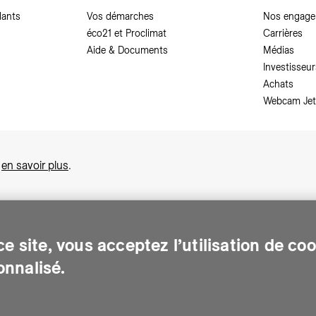
dants
Vos démarches
Nos engag
éco21 et Proclimat
Carrières
Aide & Documents
Médias
Investisseur
Achats
Webcam Jet
,
en savoir plus
.
e site, vous acceptez l’utilisation de co
nnalisé.
sonnes sur le canton de Genève. Chaque jour, elle leur assure des services e
gents pour Genève. Elle traite les eaux usées, valorise les déchets et m
de d'accès à des documents
-
Demande relative aux données personnel