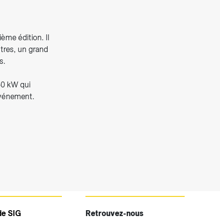
ème édition. Il
utres, un grand
s.
50 kW qui
’événement.
de SIG
Retrouvez-nous