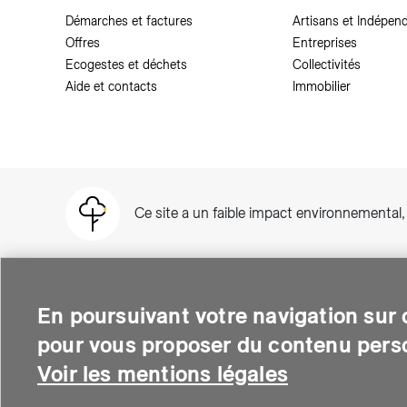
Démarches et factures
Artisans et Indépen
Offres
Entreprises
Ecogestes et déchets
Collectivités
Aide et contacts
Immobilier
Ce site a un faible impact environnemental
En poursuivant votre navigation sur c
pour vous proposer du contenu perso
SIG est une entreprise suisse au service de plus de 500 000 per
thermique et soutient le développement des quartiers intelli
Voir les mentions légales
environnementale.
© Copyright SIG 2026
Mentions légales
-
Deman