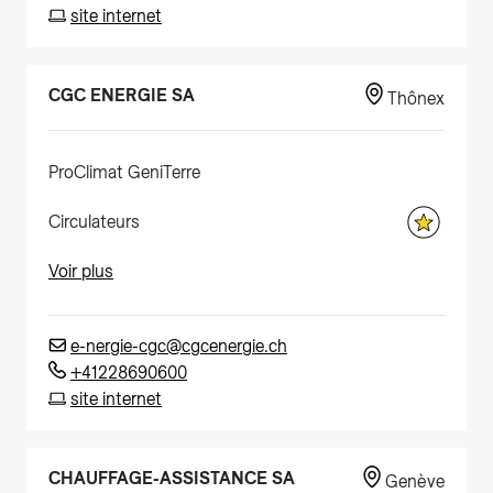
site internet
CGC ENERGIE SA
Thônex
ProClimat GeniTerre
Circulateurs
Voir plus
e-nergie-cgc@cgcenergie.ch
+41228690600
site internet
CHAUFFAGE-ASSISTANCE SA
Genève