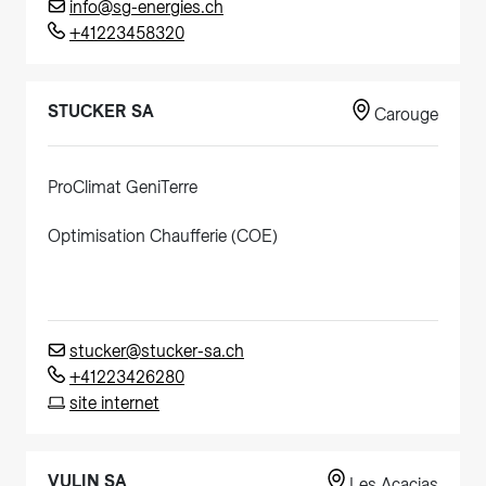
info@sg-energies.ch
+41223458320
STUCKER SA
Carouge
ProClimat GeniTerre
Optimisation Chaufferie (COE)
stucker@stucker-sa.ch
+41223426280
site internet
VULIN SA
Les Acacias