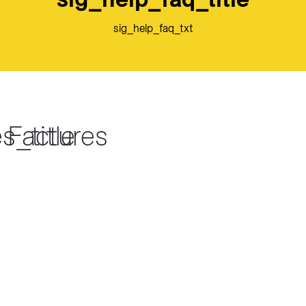
sig_help_faq_txt
_title
Factures