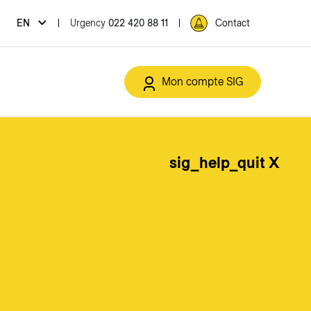
Urgency
022 420 88 11
EN
Contact
Mon compte SIG
sig_help_quit X