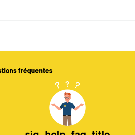
stions fréquentes
sig_help_faq_title