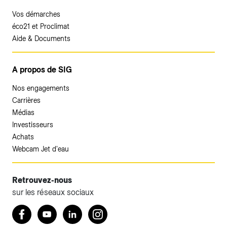
Vos démarches
éco21 et Proclimat
Aide & Documents
A propos de SIG
Nos engagements
Carrières
Médias
Investisseurs
Achats
Webcam Jet d'eau
Retrouvez-nous
sur les réseaux sociaux
Accéder à votre espace client SIG.
Retrouvez nous sur Facebook
Youtube
LinkedIn
Instagram
Votre espace client SIG n'est pas optimisé pour une