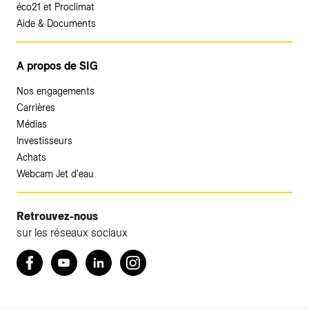
éco21 et Proclimat
Aide & Documents
A propos de SIG
Nos engagements
Carrières
Médias
Investisseurs
Achats
Webcam Jet d'eau
Retrouvez-nous
sur les réseaux sociaux
Accéder à votre espace client SIG.
Retrouvez nous sur Facebook
Youtube
LinkedIn
Instagram
Votre espace client SIG n'est pas optimisé pour une
navigation mobile.