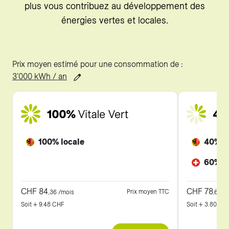
plus vous contribuez au développement des
énergies vertes et locales.
Prix moyen estimé pour une consommation de :
3'000 kWh / an
100% locale
40% l
60% s
CHF
84
CHF
78
Prix moyen TTC
,
36
/mois
,
69
/m
Soit + 9.48 CHF
Soit + 3.80 CH