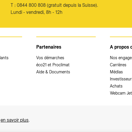
T : 0844 800 808 (gratuit depuis la Suisse).
Lundi - vendredi, 8h - 12h
Partenaires
A propos 
dants
Vos démarches
Nos engag
éco21 et Proclimat
Carrières
Aide & Documents
Médias
Investisseur
Achats
Webcam Jet
,
en savoir plus
.