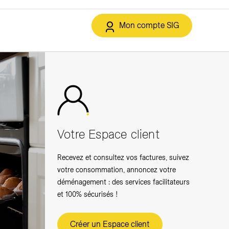
Mon compte SIG
échets
Services en ligne
duction des déchets
Mon Espace client
ntelligent
 sélectif
Application SIG et moi
Données personnelles
Votre Espace client
Recevez et consultez vos factures, suivez
votre consommation, annoncez votre
déménagement : des services facilitateurs
et 100% sécurisés !
Créer un Espace client