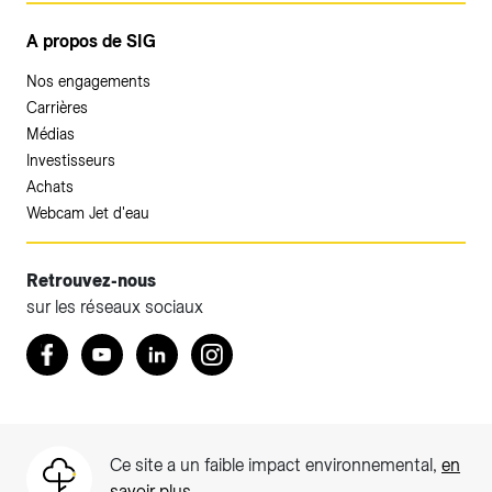
A propos de SIG
Nos engagements
Carrières
Médias
Investisseurs
Achats
Webcam Jet d'eau
Retrouvez-nous
sur les réseaux sociaux
Accéder à votre espace client SIG.
Retrouvez nous sur Facebook
Youtube
LinkedIn
Instagram
Votre espace client SIG n'est pas optimisé pour une
navigation mobile.
Téléchargez l'application SIG & moi (uniquement pour les
Ce site a un faible impact environnemental,
en
Particuliers)
savoir plus
.