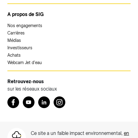
A propos de SIG
Nos engagements
Carrières
Médias
Investisseurs
Achats
Webcam Jet d'eau
Retrouvez-nous
sur les réseaux sociaux
Accéder à votre espace client SIG.
Retrouvez nous sur Facebook
Youtube
LinkedIn
Instagram
Votre espace client SIG n'est pas optimisé pour une
navigation mobile.
Téléchargez l'application SIG & moi (uniquement pour les
Ce site a un faible impact environnemental,
en
Particuliers)