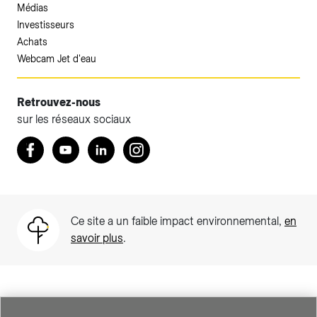
Médias
Investisseurs
Achats
Webcam Jet d'eau
Retrouvez-nous
sur les réseaux sociaux
Accéder à votre espace client SIG.
Retrouvez nous sur Facebook
Youtube
LinkedIn
Instagram
Votre espace client SIG n'est pas optimisé pour une
navigation mobile.
Téléchargez l'application SIG & moi (uniquement pour les
Ce site a un faible impact environnemental,
en
Particuliers)
savoir plus
.
SIG est une entreprise suisse au service de plus de 500 000