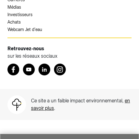
Médias
Investisseurs
Achats
Webcam Jet d'eau
Retrouvez-nous
sur les réseaux sociaux
Accéder à votre espace client SIG.
Retrouvez nous sur Facebook
Youtube
LinkedIn
Instagram
Votre espace client SIG n'est pas optimisé pour une
navigation mobile.
Téléchargez l'application SIG & moi (uniquement pour les
Ce site a un faible impact environnemental,
en
Particuliers)
savoir plus
.
SIG est une entreprise suisse au service de plus de 500 000