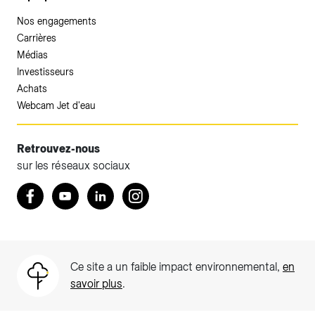
Nos engagements
Carrières
Médias
Investisseurs
Achats
Webcam Jet d'eau
Retrouvez-nous
sur les réseaux sociaux
Accéder à votre espace client SIG.
Retrouvez nous sur Facebook
Youtube
LinkedIn
Instagram
Votre espace client SIG n'est pas optimisé pour une
navigation mobile.
Téléchargez l'application SIG & moi (uniquement pour les
Ce site a un faible impact environnemental,
en
Particuliers)
savoir plus
.