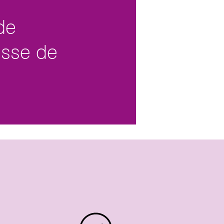
de
esse de