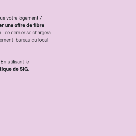
que votre logement /
 une offre de fibre
 : ce dernier se chargera
ogement, bureau ou local
n utilisant le
ptique de SIG
.