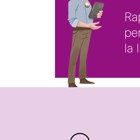
Ra
pe
la 