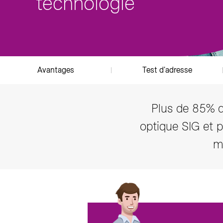
technologie
Producteurs solaires
Compo
Bioga
T
Avantages
Test d'adresse
Plus de 85% d
optique SIG et p
m