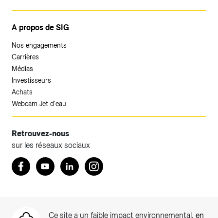
A propos de SIG
Nos engagements
Carrières
Médias
Investisseurs
Achats
Webcam Jet d'eau
Retrouvez-nous
sur les réseaux sociaux
Accéder à votre espace client SIG.
Retrouvez nous sur Facebook
Youtube
LinkedIn
Instagram
Votre espace client SIG n'est pas optimisé pour une
navigation mobile.
Téléchargez l'application SIG & moi (uniquement pour les
Ce site a un faible impact environnemental,
en