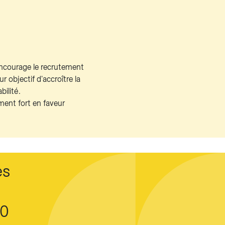
 encourage le recrutement
 objectif d'accroître la
bilité.
ent fort en faveur
es
30