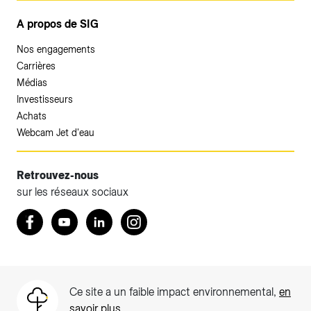
A propos de SIG
Nos engagements
Carrières
Médias
Investisseurs
Achats
Webcam Jet d'eau
Retrouvez-nous
sur les réseaux sociaux
Accéder à votre espace client SIG.
Retrouvez nous sur Facebook
Youtube
LinkedIn
Instagram
Votre espace client SIG n'est pas optimisé pour une
navigation mobile.
Téléchargez l'application SIG & moi (uniquement pour les
Ce site a un faible impact environnemental,
en
Particuliers)
savoir plus
.