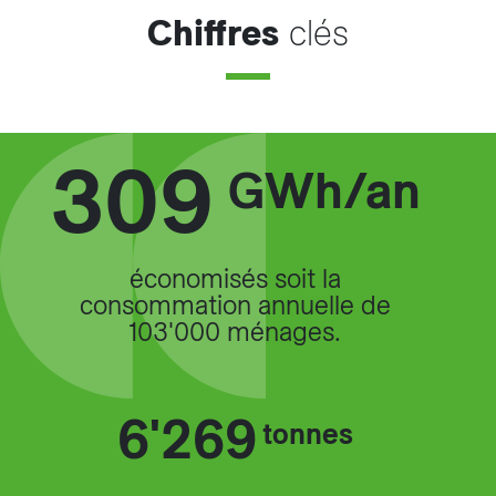
Chiffres
clés
309
GWh/an
économisés soit la
consommation annuelle de
103'000 ménages.
6'269
tonnes