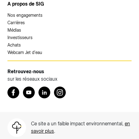
A propos de SIG
Nos engagements
Carrières
Médias
Investisseurs
Achats
Webcam Jet d'eau
Retrouvez-nous
sur les réseaux sociaux
Accéder à votre espace client SIG.
Retrouvez nous sur Facebook
Youtube
LinkedIn
Instagram
Votre espace client SIG n'est pas optimisé pour une
navigation mobile.
Téléchargez l'application SIG & moi (uniquement pour les
Ce site a un faible impact environnemental,
en
Particuliers)
savoir plus
.