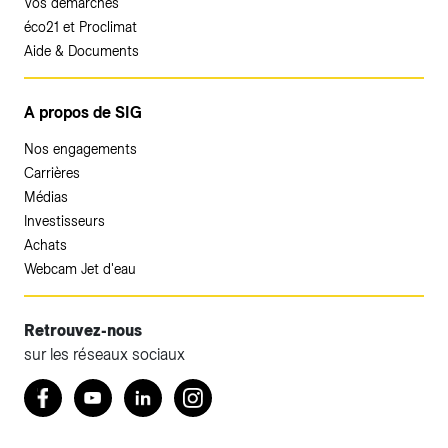
Vos démarches
éco21 et Proclimat
Aide & Documents
A propos de SIG
Nos engagements
Carrières
Médias
Investisseurs
Achats
Webcam Jet d'eau
Retrouvez-nous
sur les réseaux sociaux
Accéder à votre espace client SIG.
Retrouvez nous sur Facebook
Youtube
LinkedIn
Instagram
Votre espace client SIG n'est pas optimisé pour une
navigation mobile.