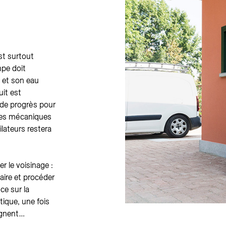
st surtout
mpe doit
t et son eau
uit est
 de progrès pour
ties mécaniques
ilateurs restera
r le voisinage :
laire et procéder
ce sur la
tique, une fois
aignent…