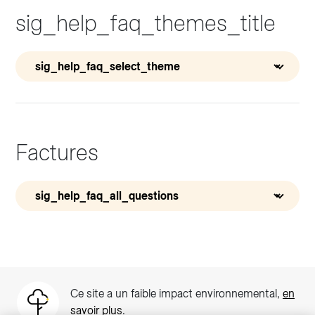
sig_help_faq_themes_title
Accéder à votre espace client SIG.
Factures
Votre espace client SIG n'est pas optimisé pour une
navigation mobile.
Téléchargez l'application SIG & moi (uniquement pour les
Particuliers)
Ce site a un faible impact environnemental,
en
savoir plus
.