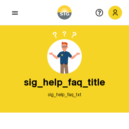
Skip to main content
sig_help_quit
X
sig_help_faq_title
sig_help_faq_txt