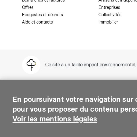
Démarches et factures
Artisans et Indépen
Offres
Entreprises
Ecogestes et déchets
Collectivités
Aide et contacts
Immobilier
Ce site a un faible impact environnemental
En poursuivant votre navigation sur c
pour vous proposer du contenu perso
SIG est une entreprise suisse au service de plus de 500 000 per
thermique et soutient le développement des quartiers intelli
Voir les mentions légales
environnementale.
© Copyright SIG 2026
Mentions légales
-
Deman