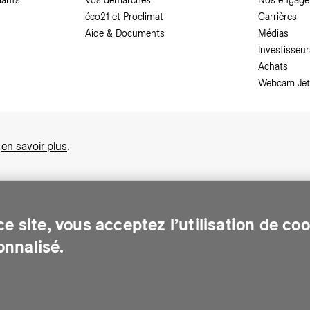
dants
Vos démarches
Nos engag
éco21 et Proclimat
Carrières
Aide & Documents
Médias
Investisseur
Achats
Webcam Jet
,
en savoir plus
.
e site, vous acceptez l’utilisation de co
nnalisé.
sonnes sur le canton de Genève. Chaque jour, elle leur assure des services e
gents pour Genève. Elle traite les eaux usées, valorise les déchets et m
de d'accès à des documents
-
Demande relative aux données personnel