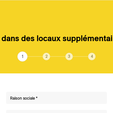
dans des locaux supplémentai
Actuel
Coordonnées
Emménagement
Facturation
Complete
Raison sociale