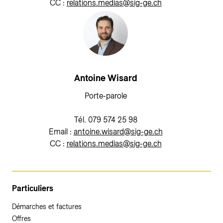
CC :
relations.medias@sig-ge.ch
Antoine Wisard
Porte-parole
Tél. 079 574 25 98
Email :
antoine.wisard@sig-ge.ch
CC :
relations.medias@sig-ge.ch
Particuliers
Démarches et factures
Offres