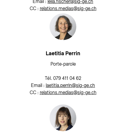
Email :
leila.fischer@sig-ge.ch
CC :
relations.medias@sig-ge.ch
Laetitia Perrin
Porte-parole
Tél. 079 411 04 62
Email :
laetitia.perrin@sig-ge.ch
CC :
relations.medias@sig-ge.ch