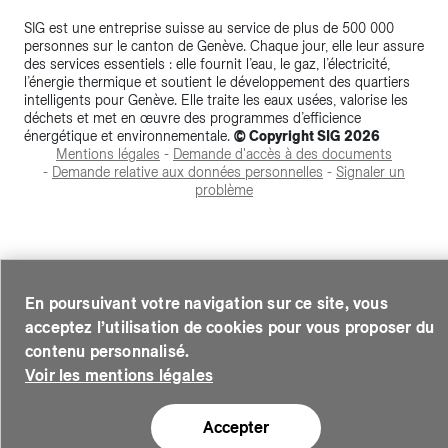
Accéder à votre espace client SIG.
SIG est une entreprise suisse au service de plus de 500 000
personnes sur le canton de Genève. Chaque jour, elle leur assure
Votre espace client SIG n'est pas optimisé pour une
des services essentiels : elle fournit l’eau, le gaz, l’électricité,
l’énergie thermique et soutient le développement des quartiers
navigation mobile.
intelligents pour Genève. Elle traite les eaux usées, valorise les
déchets et met en œuvre des programmes d’efficience
Téléchargez l'application SIG & moi (uniquement pour les
énergétique et environnementale.
© Copyright SIG 2026
Mentions légales
-
Demande d'accès à des documents
Particuliers)
-
Demande relative aux données personnelles
-
Signaler un
problème
Ou si vous souhaitez quand même continuer, cliquez sur le
En poursuivant votre navigation sur ce site, vous
lien ci-dessous.
acceptez l’utilisation de cookies pour vous proposer du
contenu personnalisé.
Voir les mentions légales
Ne plus demander
Accepter
,se rendre à la page de connexion
Continuer