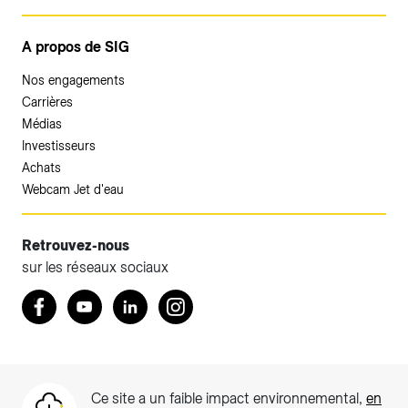
A propos de SIG
Nos engagements
Carrières
Médias
Investisseurs
Achats
Webcam Jet d'eau
Retrouvez-nous
sur les réseaux sociaux
Accéder à votre espace client SIG.
Retrouvez nous sur Facebook
Youtube
LinkedIn
Instagram
Votre espace client SIG n'est pas optimisé pour une
navigation mobile.
Téléchargez l'application SIG & moi (uniquement pour les
Ce site a un faible impact environnemental,
en
Particuliers)