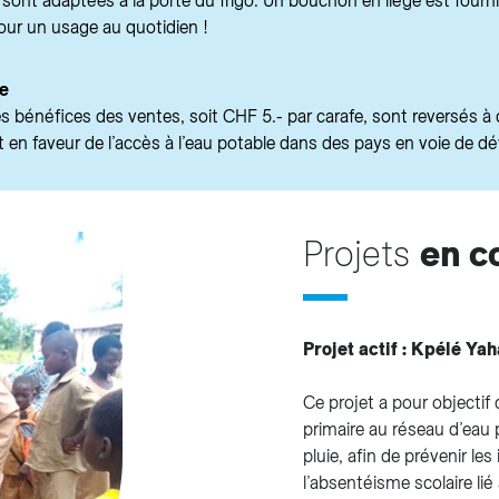
ont adaptées à la porte du frigo. Un bouchon en liège est fourni 
our un usage au quotidien !
re
 bénéfices des ventes, soit CHF 5.- par carafe, sont reversés à 
 en faveur de l’accès à l’eau potable dans des pays en voie de 
Projets
en c
Projet actif : Kpélé Yah
Ce projet a pour objectif 
primaire au réseau d’eau p
pluie, afin de prévenir le
l’absentéisme scolaire li