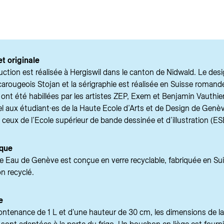
et originale
ction est réalisée à Hergiswil dans le canton de Nidwald. Le des
r carougeois Stojan et la sérigraphie est réalisée en Suisse roman
nt été habillées par les artistes ZEP, Exem et Benjamin Vauthier,
el aux étudiant·es de la Haute Ecole d’Arts et de Design de Genè
t ceux de l’Ecole supérieur de bande dessinée et d’illustration (ES
ique
fe Eau de Genève est conçue en verre recyclable, fabriquée en Su
n recyclé.
e
ontenance de 1 L et d'une hauteur de 30 cm, les dimensions de la