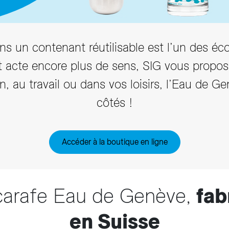
arifs et règlements
s un contenant réutilisable est l’un des éc
t acte encore plus de sens, SIG vous propo
on, au travail ou dans vos loisirs, l’Eau de G
côtés !
Accéder à la boutique en ligne
carafe Eau de Genève,
fab
en Suisse