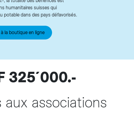
-, la totalité des bénéfices est
ns humanitaires suisses qui
au potable dans des pays défavorisés.
à la boutique en ligne
 325´000.-
 aux associations