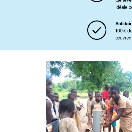
Genève s
idéale p
Solidai
100% des
œuvrent