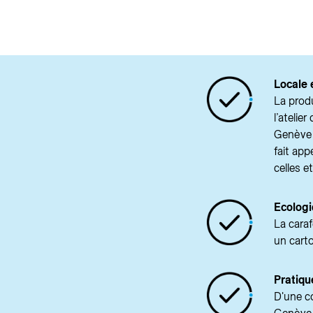
Locale 
La produ
l’atelie
Genève o
fait app
celles e
Ecolog
La cara
un carto
Pratiqu
D'une c