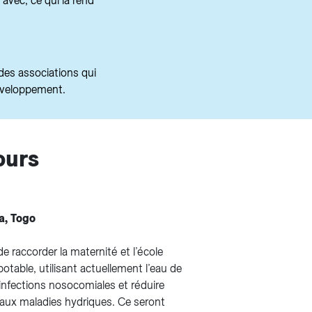
avec, ce qui la rend
des associations qui
développement.
ours
a, Togo
de raccorder la maternité et l’école
otable, utilisant actuellement l’eau de
s infections nosocomiales et réduire
é aux maladies hydriques. Ce seront