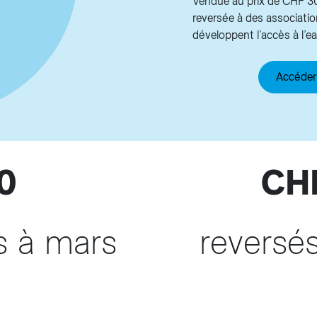
Vendue au prix de CHF 30.
reversée à des associatio
développent l’accès à l’e
Accéder 
0
CHF
s à mars
reversés