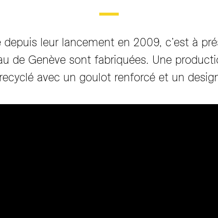
 depuis leur lancement en 2009, c’est à pr
au de Genève sont fabriquées. Une production
 recyclé avec un goulot renforcé et un design