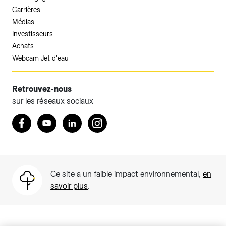
Carrières
Médias
Investisseurs
Achats
Webcam Jet d'eau
Retrouvez-nous
sur les réseaux sociaux
Accéder à votre espace client SIG.
Retrouvez nous sur Facebook
Youtube
LinkedIn
Instagram
Votre espace client SIG n'est pas optimisé pour une
navigation mobile.
Téléchargez l'application SIG & moi (uniquement pour les
Ce site a un faible impact environnemental,
en
Particuliers)
savoir plus
.