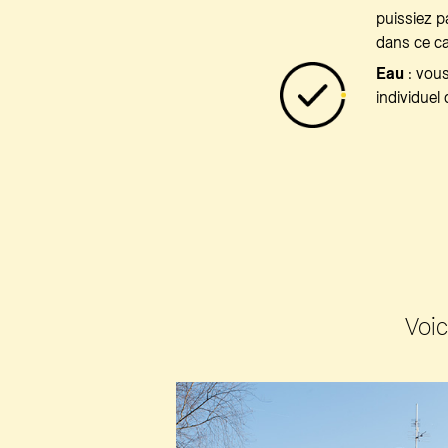
puissiez 
dans ce ca
Eau
: vou
individuel
Voic