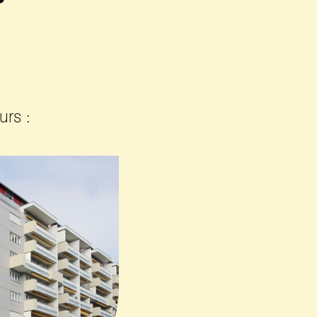
urs :