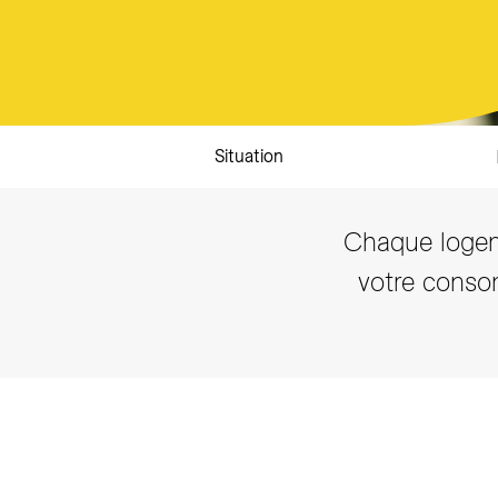
Producteurs solaires
Compo
Bioga
T
Situation
Chaque logem
votre conso