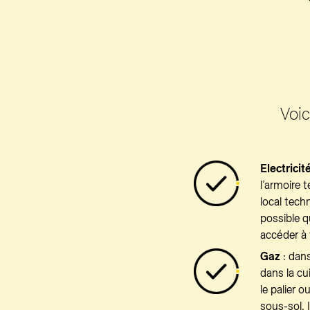
Voic
Electricit
l’armoire t
local tech
possible q
accéder à
Gaz
: dans
dans la cu
le palier o
sous-sol. 