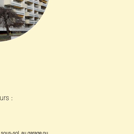
urs :
 sous-sol, au garage ou