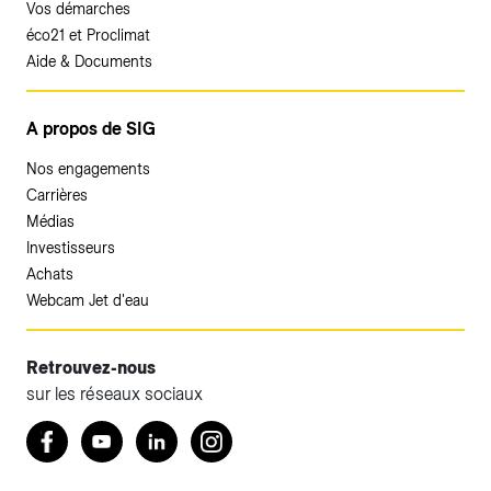
Vos démarches
éco21 et Proclimat
Aide & Documents
A propos de SIG
Nos engagements
Carrières
Médias
Investisseurs
Achats
Webcam Jet d'eau
Retrouvez-nous
sur les réseaux sociaux
Accéder à votre espace client SIG.
Retrouvez nous sur Facebook
Youtube
LinkedIn
Instagram
Votre espace client SIG n'est pas optimisé pour une
navigation mobile.