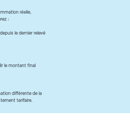
ommation réelle,
rez :
depuis le dernier relevé
r le montant final
tion différente de la
stement tarifaire.