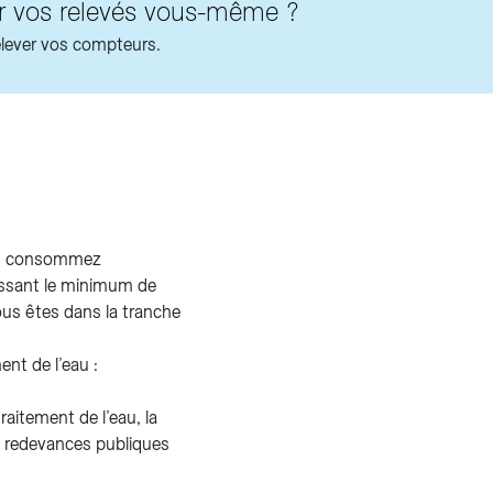
er vos relevés vous-même ?
elever vos compteurs.
ous consommez
assant le minimum de
us êtes dans la tranche
ent de l’eau :
traitement de l’eau, la
es redevances publiques