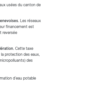
s eaux usées du canton de
genevoises
. Les réseaux
eur financement est
st reversée
dération
. Cette taxe
 la protection des eaux,
micropolluants) des
mmation d’eau potable