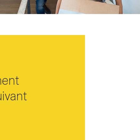
ment
uivant