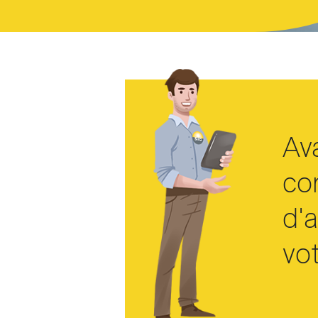
T
Av
co
d'
vot