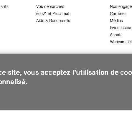
dants
Vos démarches
Nos engag
éco21 et Proclimat
Carrières
Aide & Documents
Médias
Investisseur
Achats
Webcam Jet
,
en savoir plus
.
e site, vous acceptez l’utilisation de co
nnalisé.
sonnes sur le canton de Genève. Chaque jour, elle leur assure des services e
gents pour Genève. Elle traite les eaux usées, valorise les déchets et m
de d'accès à des documents
-
Demande relative aux données personnel