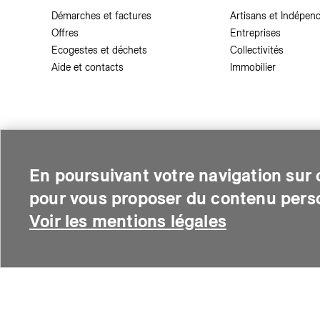
Démarches et factures
Artisans et Indépen
Offres
Entreprises
Ecogestes et déchets
Collectivités
Aide et contacts
Immobilier
Ce site a un faible impact environnemental
En poursuivant votre navigation sur c
pour vous proposer du contenu perso
Voir les mentions légales
SIG est une entreprise suisse au service de plus de 500 000 per
thermique et soutient le développement des quartiers intelli
environnementale.
© Copyright SIG 2026
Mentions légales
-
Deman