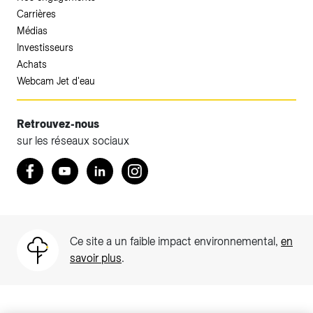
Carrières
Médias
Investisseurs
Achats
Webcam Jet d'eau
Retrouvez-nous
sur les réseaux sociaux
Accéder à votre espace client SIG.
Retrouvez nous sur Facebook
Youtube
LinkedIn
Instagram
Votre espace client SIG n'est pas optimisé pour une
navigation mobile.
Téléchargez l'application SIG & moi (uniquement pour les
Ce site a un faible impact environnemental,
en
Particuliers)
savoir plus
.