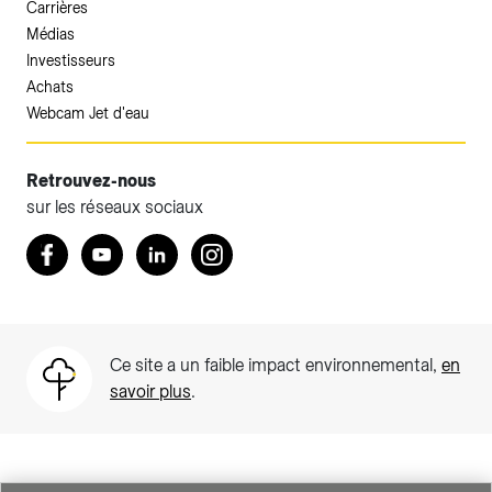
Carrières
Médias
Investisseurs
Achats
Webcam Jet d'eau
Retrouvez-nous
sur les réseaux sociaux
Accéder à votre espace client SIG.
Retrouvez nous sur Facebook
Youtube
LinkedIn
Instagram
Votre espace client SIG n'est pas optimisé pour une
navigation mobile.
Téléchargez l'application SIG & moi (uniquement pour les
Ce site a un faible impact environnemental,
en
Particuliers)
savoir plus
.