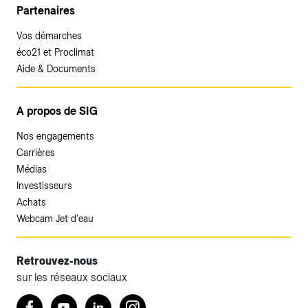
Partenaires
Vos démarches
éco21 et Proclimat
Aide & Documents
A propos de SIG
Nos engagements
Carrières
Médias
Investisseurs
Achats
Webcam Jet d'eau
Retrouvez-nous
sur les réseaux sociaux
Accéder à votre espace client SIG.
Retrouvez nous sur Facebook
Youtube
LinkedIn
Instagram