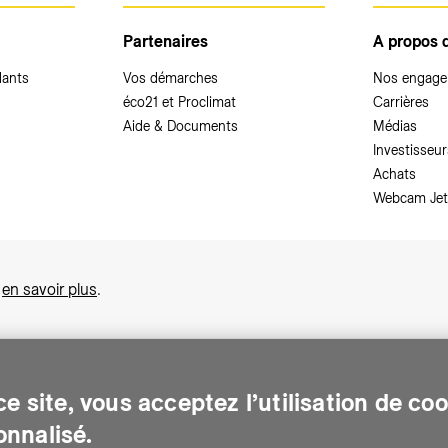
Partenaires
A propos 
dants
Vos démarches
Nos engag
éco21 et Proclimat
Carrières
Aide & Documents
Médias
Investisseur
Achats
Webcam Jet
,
en savoir plus
.
e site, vous acceptez l’utilisation de co
nnalisé.
sonnes sur le canton de Genève. Chaque jour, elle leur assure des services e
gents pour Genève. Elle traite les eaux usées, valorise les déchets et m