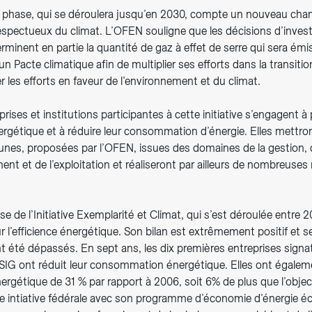
phase, qui se déroulera jusqu’en 2030, compte un nouveau cham
respectueux du climat. L’OFEN souligne que les décisions d’inves
rminent en partie la quantité de gaz à effet de serre qui sera émise
é un Pacte climatique afin de multiplier ses efforts dans la transit
er les efforts en faveur de l’environnement et du climat.
prises et institutions participantes à cette initiative s’engagent à
ergétique et à réduire leur consommation d’énergie. Elles mettro
s, proposées par l’OFEN, issues des domaines de la gestion, 
ent et de l’exploitation et réaliseront par ailleurs de nombreuse
e de l’Initiative Exemplarité et Climat, qui s’est déroulée entre 
ur l’efficience énergétique. Son bilan est extrêmement positif et s
 été dépassés. En sept ans, les dix premières entreprises signat
ont SIG ont réduit leur consommation énergétique. Elles ont égal
énergétique de 31 % par rapport à 2006, soit 6% de plus que l’object
te intiative fédérale avec son programme d’économie d’énergie éc