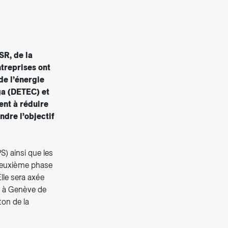
SR, de la
ntreprises ont
de l’énergie
ga (DETEC) et
ent à réduire
ndre l’objectif
) ainsi que les
 deuxième phase
Elle sera axée
2 à Genève de
ton de la