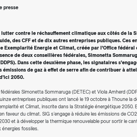
 presse
 lutter contre le réchauffement climatique aux côtés de la S
uide, des CFF et de dix autres entreprises publiques. Ces e
ive Exemplarité Energie et Climat, créée par l’Office fédéral 
ésence de deux conseillères fédérales, Simonetta Sommaru
DDPS). Dans cette deuxième phase, les signataires s’engag
 émissions de gaz à effet de serre afin de contribuer à attei
d’ici 2050.
s fédérales Simonetta Sommaruga (DETEC) et Viola Amherd (DDPS
quinze entreprises publiques ont lancé le 19 octobre à Thoune la
Exemplarité et Climat, inscrite dans la Stratégie énergétique 2050. 
 en faveur du climat. SIG s’engage à réduire les émissions de CO
2030 et à développer la thermique renouvelable pour sortir le can
énergies fossiles.