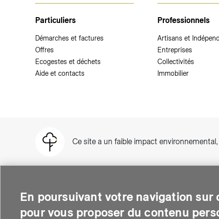
Particuliers
Professionnels
Démarches et factures
Artisans et Indépen
Offres
Entreprises
Ecogestes et déchets
Collectivités
Aide et contacts
Immobilier
Ce site a un faible impact environnemental
En poursuivant votre navigation sur c
pour vous proposer du contenu perso
SIG est une entreprise suisse au service de plus de 500 000 per
thermique et soutient le développement des quartiers intelli