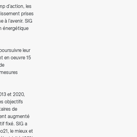
p d’action, les
tissement prises
 à l’avenir. SIG
ion énergétique
 poursuivre leur
nt en oeuvre 15
de
s mesures
2013 et 2020,
es objectifs
aires de
ement augmenté
if fixé. SIG a
o21, le mieux et