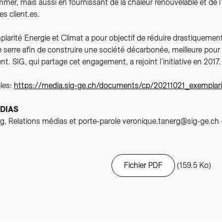
er, mais aussi en fournissant de la chaleur renouvelable et de l’
es client.es.
mplarité Energie et Climat a pour objectif de réduire drastiquemen
e serre afin de construire une société décarbonée, meilleure pour l
nt. SIG, qui partage cet engagement, a rejoint l’initiative en 2017.
les:
https://media.sig-ge.ch/documents/cp/20211021_exemplarit
DIAS
g, Relations médias et porte-parole veronique.tanerg@sig-ge.ch 
Fichier PDF
(159.5 Ko)