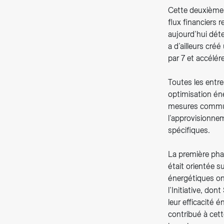
Cette deuxième 
flux financiers 
aujourd’hui déte
a d’ailleurs cré
par 7 et accélér
Toutes les entre
optimisation én
mesures commune
l’approvisionnem
spécifiques.
La première phas
était orientée s
énergétiques ont
l’Initiative, d
leur efficacité 
contribué à cet