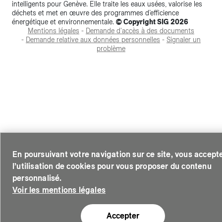
intelligents pour Genève. Elle traite les eaux usées, valorise les
Accéder à votre espace client SIG.
déchets et met en œuvre des programmes d’efficience
énergétique et environnementale.
© Copyright SIG 2026
Mentions légales
-
Demande d'accès à des documents
Votre espace client SIG n'est pas optimisé pour une navigat
-
Demande relative aux données personnelles
-
Signaler un
mobile.
problème
Téléchargez l'application SIG & moi (uniquement pour les
Particuliers)
Ou si vous souhaitez quand même continuer, cliquez sur le lie
En poursuivant votre navigation sur ce site, vous accept
ci-dessous.
l’utilisation de cookies pour vous proposer du contenu
personnalisé.
Voir les mentions légales
Ne plus demander
Accepter
,se rendre à la page de connexion
Continuer