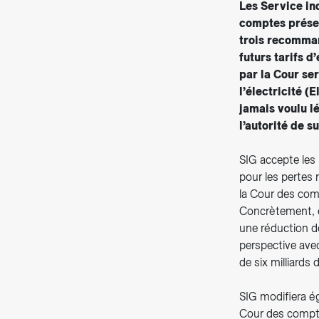
Les Service in
comptes présen
trois recomman
futurs tarifs d
par la Cour se
l’électricité (
jamais voulu lé
l’autorité de s
SIG accepte les
pour les pertes
la Cour des comp
Concrètement, el
une réduction de
perspective avec
de six milliards 
SIG modifiera 
Cour des comptes