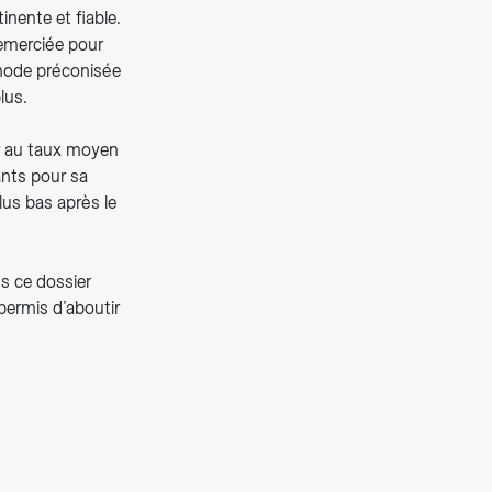
inente et fiable.
remerciée pour
thode préconisée
lus.
ur au taux moyen
sants pour sa
plus bas après le
ns ce dossier
permis d’aboutir