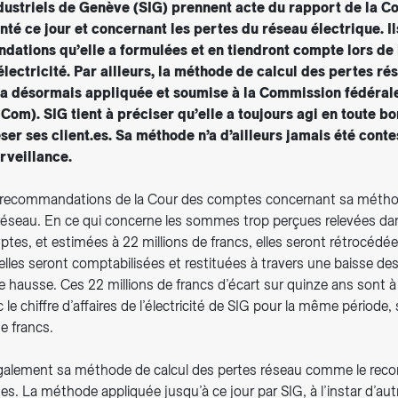
dustriels de Genève (SIG) prennent acte du rapport de la C
té ce jour et concernant les pertes du réseau électrique. Il
dations qu’elle a formulées et en tiendront compte lors de l
’électricité. Par ailleurs, la méthode de calcul des pertes r
ra désormais appliquée et soumise à la Commission fédéral
ElCom). SIG tient à préciser qu’elle a toujours agi en toute bo
ser ses client.es. Sa méthode n’a d’ailleurs jamais été cont
urveillance.
 recommandations de la Cour des comptes concernant sa méthod
 réseau. En ce qui concerne les sommes trop perçues relevées dan
tes, et estimées à 22 millions de francs, elles seront rétrocédées 
les seront comptabilisées et restituées à travers une baisse des 
 hausse. Ces 22 millions de francs d’écart sur quinze ans sont à
 le chiffre d’affaires de l’électricité de SIG pour la même période,
de francs.
également sa méthode de calcul des pertes réseau comme le re
. La méthode appliquée jusqu’à ce jour par SIG, à l’instar d’aut