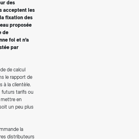
our des
s acceptent les
a fixation des
éseau proposée
e de
nne foi et n’a
estée par
e de calcul
s le rapport de
à la clientèle.
futurs tarifs ou
 mettre en
 soit un peu plus
commande la
res distributeurs