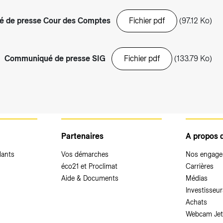
 de presse Cour des Comptes
Fichier pdf
(97.12 Ko)
Communiqué de presse SIG
Fichier pdf
(133.79 Ko)
Partenaires
A propos 
dants
Vos démarches
Nos engag
éco21 et Proclimat
Carrières
Aide & Documents
Médias
Investisseur
Achats
Webcam Jet