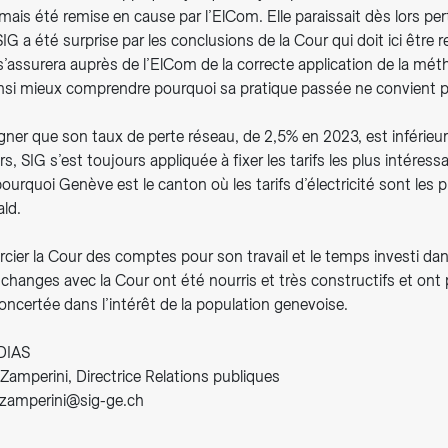
amais été remise en cause par l’ElCom. Elle paraissait dès lors pert
IG a été surprise par les conclusions de la Cour qui doit ici être 
 s’assurera auprès de l’ElCom de la correcte application de la mé
ainsi mieux comprendre pourquoi sa pratique passée ne convient p
igner que son taux de perte réseau, de 2,5% en 2023, est inférie
urs, SIG s’est toujours appliquée à fixer les tarifs les plus intéres
 pourquoi Genève est le canton où les tarifs d’électricité sont les 
ld.
rcier la Cour des comptes pour son travail et le temps investi da
hanges avec la Cour ont été nourris et très constructifs et ont 
oncertée dans l’intérêt de la population genevoise.
DIAS
Zamperini, Directrice Relations publiques
-zamperini@sig-ge.ch