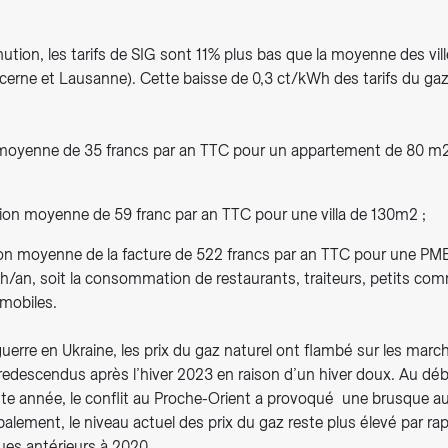
ution, les tarifs de SIG sont 11% plus bas que la moyenne des vil
ucerne et Lausanne). Cette baisse de 0,3 ct/kWh des tarifs du gaz
moyenne de 35 francs par an TTC pour un appartement de 80 m2
ion moyenne de 59 franc par an TTC pour une villa de 130m2 ;
on moyenne de la facture de 522 francs par an TTC pour une 
/an, soit la consommation de restaurants, traiteurs, petits co
mobiles.
guerre en Ukraine, les prix du gaz naturel ont flambé sur les mar
redescendus après l’hiver 2023 en raison d’un hiver doux. Au dé
tte année, le conflit au Proche-Orient a provoqué une brusque 
balement, le niveau actuel des prix du gaz reste plus élevé par ra
ues antérieurs à 2020.