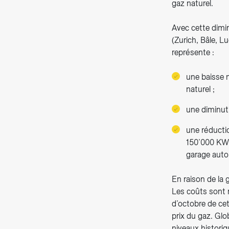
gaz naturel.
Avec cette dimin
(Zurich, Bâle, L
représente :
une baisse 
naturel ;
une diminut
une réducti
150’000 KWh
garage auto
En raison de la 
Les coûts sont 
d’octobre de ce
prix du gaz. Glo
niveaux historiq