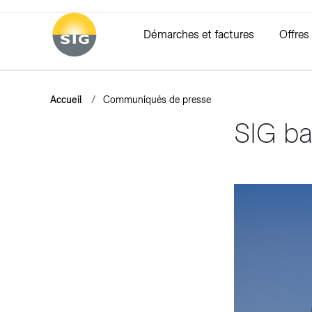
Aller au contenu principal
Démarches et factures
Offres
Vous êtes ici:
Accueil
Communiqués de presse
Déménagement
Electricité
Ecogestes
Eau
Fa
SIG ba
Annoncer un déménagement
Offres Electricité Vitale
Electricité
Offre
Com
Conseils et liens utiles
Composition des tarifs
Eau
Tarifs
Pay
Fonds Electricité Vitale Vert
Eaux usées
Caraf
Rec
Chaleur et froid
Esti
Solaire
Gaz
Est
Offres solaires
Offre
Producteurs solaires
Compo
Bioga