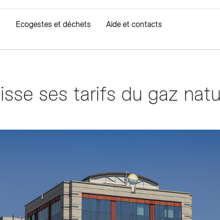
Ecogestes et déchets
Aide et contacts
cturation
Mobilité durable
Consommation
D
isse ses tarifs du gaz natu
 Eau de Genève
prendre ma facture
Mobilité électrique
Mes compteurs
Ré
 et facturation de l'eau
er ma facture
Gaz naturel carburant
Compteur d’électricité i
Tri
es et gourdes
evoir ma facture
Suivi de consommation
Fibre optique
mer ma facture d'électricité
éco-bonus
imer ma facture de gaz
Offre fibre optique
 Gaz Vitale
Trouver un partenaire éco21
sition des tarifs
z et Fonds Gaz Vitale Vert