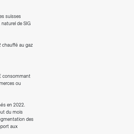
les suisses
 naturel de SIG
 chauffé au gaz
PME consommant
mmerces ou
chés en 2022.
but du mois
augmentation des
pport aux