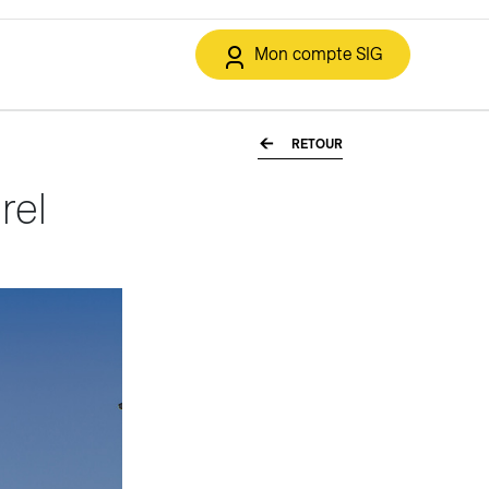
Mon compte SIG
RETOUR
échets
Services en ligne
rel
duction des déchets
Mon Espace client
ntelligent
 sélectif
Application SIG et moi
Données personnelles