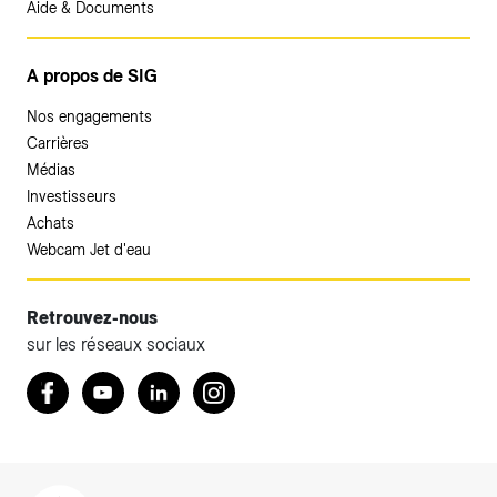
Aide & Documents
A propos de SIG
Nos engagements
Carrières
Médias
Investisseurs
Achats
Webcam Jet d'eau
Retrouvez-nous
sur les réseaux sociaux
Accéder à votre espace client SIG.
Retrouvez nous sur Facebook
Youtube
LinkedIn
Instagram
Votre espace client SIG n'est pas optimisé pour une
navigation mobile.
Téléchargez l'application SIG & moi (uniquement pour les