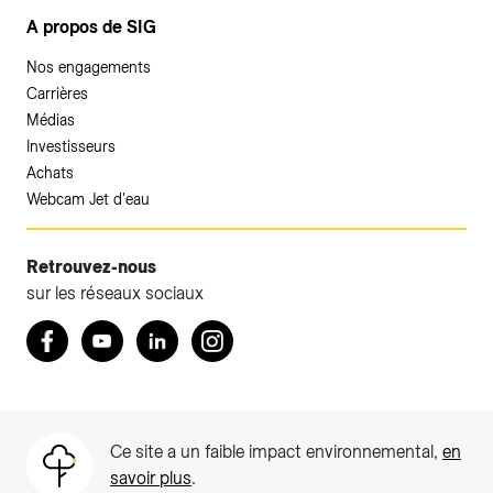
A propos de SIG
Nos engagements
Carrières
Médias
Investisseurs
Achats
Webcam Jet d'eau
Retrouvez-nous
sur les réseaux sociaux
Accéder à votre espace client SIG.
Retrouvez nous sur Facebook
Youtube
LinkedIn
Instagram
Votre espace client SIG n'est pas optimisé pour une
navigation mobile.
Téléchargez l'application SIG & moi (uniquement pour les
Ce site a un faible impact environnemental,
en
Particuliers)
savoir plus
.