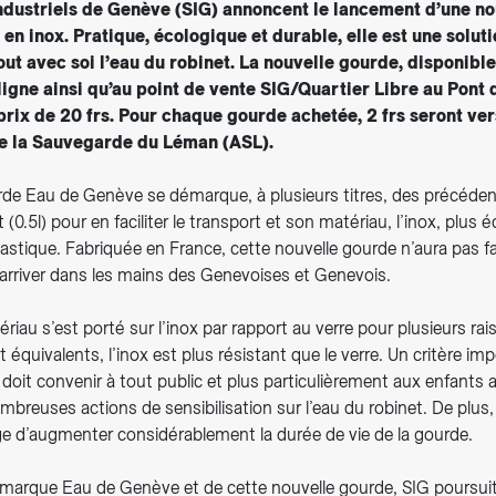
ndustriels de Genève (SIG) annoncent le lancement d’une n
en inox. Pratique, écologique et durable, elle est une solut
t avec soi l’eau du robinet. La nouvelle gourde, disponible
ligne ainsi qu’au point de vente SIG/Quartier Libre au Pont 
prix de 20 frs. Pour chaque gourde achetée, 2 frs seront ver
de la Sauvegarde du Léman (ASL).
rde Eau de Genève se démarque, à plusieurs titres, des précéde
 (0.5l) pour en faciliter le transport et son matériau, l’inox, plus 
lastique. Fabriquée en France, cette nouvelle gourde n’aura pas fai
’arriver dans les mains des Genevoises et Genevois.
riau s’est porté sur l’inox par rapport au verre pour plusieurs ra
 équivalents, l’inox est plus résistant que le verre. Un critère im
doit convenir à tout public et plus particulièrement aux enfants
reuses actions de sensibilisation sur l’eau du robinet. De plus, 
age d’augmenter considérablement la durée de vie de la gourde.
a marque Eau de Genève et de cette nouvelle gourde, SIG poursui