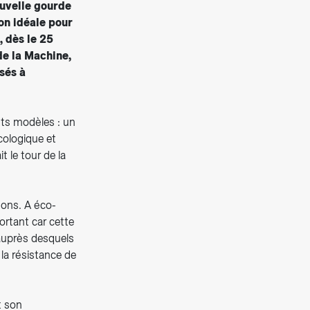
ouvelle gourde
ion idéale pour
, dès le 25
de la Machine,
sés à
nts modèles : un
écologique et
t le tour de la
isons. A éco-
portant car cette
 auprès desquels
la résistance de
t son