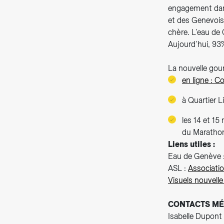
engagement dans
et des Genevois.
chère. L’eau de 
Aujourd’hui, 93
La nouvelle gour
en ligne : 
à Quartier L
les 14 et 15
du Maratho
Liens utiles :
Eau de Genève 
ASL :
Associati
Visuels nouvell
CONTACTS MÉ
Isabelle Dupont 