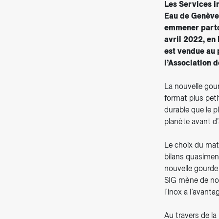
Les Services i
Eau de Genève 
emmener partou
avril 2022, en 
est vendue au 
l’Association 
La nouvelle gou
format plus petit
durable que le p
planète avant d
Le choix du maté
bilans quasiment
nouvelle gourde 
SIG mène de nomb
l’inox a l’avant
Au travers de l