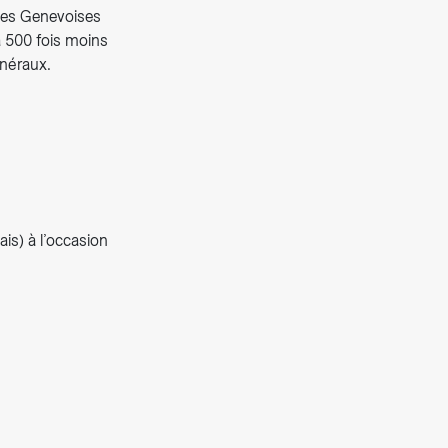
des Genevoises
à 500 fois moins
inéraux.
ais) à l’occasion