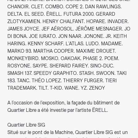
CHANOIR. CLET. COMBO. COPE 2. DAN RAWLINGS.
DELTA. EL SEED. ËRELL. FUTURA 2000. GERARD
ZLOTYKAMIEN. HENRY CHALFANT. HOPARE. INVADER.
JAMES JOYCE. JEF AÉROSOL. JÉRÔME MESNAGER. JO
DI BONA. JOE IURATO. JON NAAR. JONONE. JR. KEITH
HARING. KENNY SCHARF. L'ATLAS. LUDO. MADAME.
MARKO 93. MARTHA COOPER. MAXIME DROUET.
MONKEYBIRD. MOSKO. OAKOAK. PHASE 2. POEM.
ROSYONE. SAYPE. SHEPARD FAIREY. SINO-DUC.
SMASH 137. SPEEDY GRAPHITO. STASH. SWOON. TAKI
183. TANC. THÉO LOPEZ. THIERRY FURGER. TIERI
TRADEMARK. TILT. T-KID. WANE. YZ. ZENOY
A l’occasion de l’exposition, la façade du bâtiment de
Quartier Libre a été investie par l’artiste ËRELL.
Quartier Libre SIG
Situé sur le pont de la Machine, Quartier Libre SIG est un