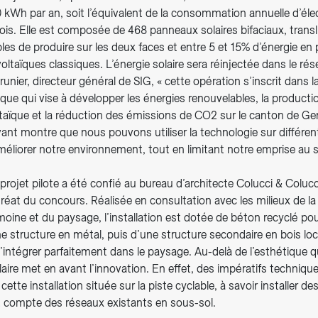
kWh par an, soit l’équivalent de la consommation annuelle d’élec
s. Elle est composée de 468 panneaux solaires bifaciaux, transl
es de produire sur les deux faces et entre 5 et 15% d’énergie en 
taïques classiques. L’énergie solaire sera réinjectée dans le ré
runier, directeur général de SIG, « cette opération s’inscrit dans l
ique qui vise à développer les énergies renouvelables, la producti
taïque et la réduction des émissions de CO2 sur le canton de Gen
vant montre que nous pouvons utiliser la technologie sur différen
éliorer notre environnement, tout en limitant notre emprise au so
projet pilote a été confié au bureau d’architecte Colucci & Colucc
uréat du concours. Réalisée en consultation avec les milieux de la
moine et du paysage, l’installation est dotée de béton recyclé pou
e structure en métal, puis d’une structure secondaire en bois local
intégrer parfaitement dans le paysage. Au-delà de l’esthétique qui
laire met en avant l’innovation. En effet, des impératifs techniqu
ette installation située sur la piste cyclable, à savoir installer d
 compte des réseaux existants en sous-sol.