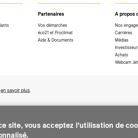
Partenaires
A propos 
dants
Vos démarches
Nos engag
éco21 et Proclimat
Carrières
Aide & Documents
Médias
Investisseur
Achats
Webcam Jet
,
en savoir plus
.
e site, vous acceptez l’utilisation de co
nnalisé.
sonnes sur le canton de Genève. Chaque jour, elle leur assure des services e