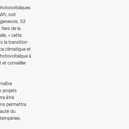
 photovoltaïques
Wh, soit
 genevois. 53
tiers de la
lle, « cette
s la transition
ce climatique et
photovoltaïque à
 et conseiller
 maître
s projets
ra être
ions permettra
beauté du
intempéries.