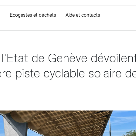
Ecogestes et déchets
Aide et contacts
cturation
Mobilité durable
Consommation
D
 l'Etat de Genève dévoilent
 Eau de Genève
prendre ma facture
Mobilité électrique
Mes compteurs
Ré
 et facturation de l'eau
er ma facture
Gaz naturel carburant
Compteur d’électricité i
Tri
re piste cyclable solaire d
es et gourdes
evoir ma facture
Suivi de consommation
Fibre optique
mer ma facture d'électricité
éco-bonus
imer ma facture de gaz
Offre fibre optique
 Gaz Vitale
Trouver un partenaire éco21
sition des tarifs
z et Fonds Gaz Vitale Vert