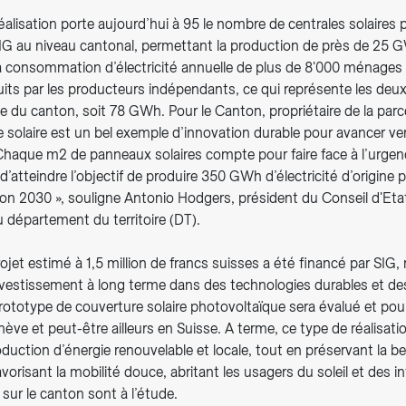
éalisation porte aujourd’hui à 95 le nombre de centrales solaires
SIG au niveau cantonal, permettant la production de près de 25 G
 la consommation d’électricité annuelle de plus de 8'000 ménages
ts par les producteurs indépendants, ce qui représente les deux 
e du canton, soit 78 GWh. Pour le Canton, propriétaire de la parce
e solaire est un bel exemple d’innovation durable pour avancer ver
 Chaque m2 de panneaux solaires compte pour faire face à l’urgen
’atteindre l’objectif de produire 350 GWh d’électricité d’origine 
on 2030 », souligne Antonio Hodgers, président du Conseil d'Etat
 département du territoire (DT).
ojet estimé à 1,5 million de francs suisses a été financé par SIG,
nvestissement à long terme dans des technologies durables et de
ototype de couverture solaire photovoltaïque sera évalué et pour
ve et peut-être ailleurs en Suisse. A terme, ce type de réalisat
roduction d’énergie renouvelable et locale, tout en préservant la 
favorisant la mobilité douce, abritant les usagers du soleil et des 
 sur le canton sont à l’étude.