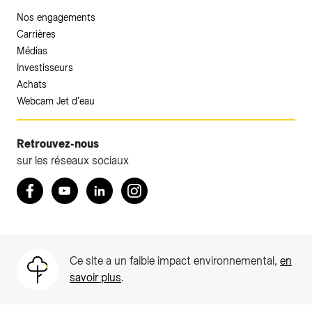
Nos engagements
Carrières
Médias
Investisseurs
Achats
Webcam Jet d'eau
Retrouvez-nous
sur les réseaux sociaux
Accéder à votre espace client SIG.
Retrouvez nous sur Facebook
Youtube
LinkedIn
Instagram
Votre espace client SIG n'est pas optimisé pour une
navigation mobile.
Téléchargez l'application SIG & moi (uniquement pour les
Ce site a un faible impact environnemental,
en
Particuliers)
savoir plus
.