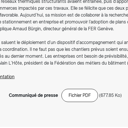
 réseaux thermiques structurants avaient entraînée, puis d’appor
merces impactés par ces travaux. Elle se félicite que ces deux p
avorable. Aujourd’hui, sa mission est de collaborer à la recherch
e stationnement en entreprise et promouvoir l’adoption de plans 
xplique Arnaud Bürgin, directeur général de la FER Genève.
s saluent le déploiement d'un dispositif d'accompagnement qui am
 la coordination. Il ne faut pas que les chantiers prévus soient ens
és au dernier moment. Les entreprises ont besoin de prévisibilité
Alain L’Hôte, président de la Fédération des métiers du bâtiment
entation
Communiqué de presse
Fichier PDF
(677.85 Ko)