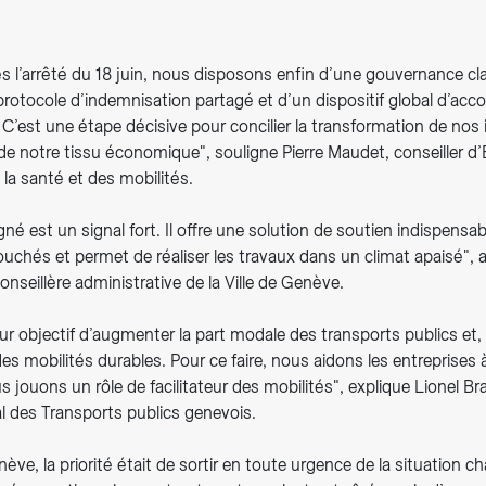
s l’arrêté du 18 juin, nous disposons enfin d’une gouvernance cla
 protocole d’indemnisation partagé et d’un dispositif global d’
 C’est une étape décisive pour concilier la transformation de nos 
 de notre tissu économique", souligne Pierre Maudet, conseiller d
la santé et des mobilités.
gné est un signal fort. Il offre une solution de soutien indispensab
chés et permet de réaliser les travaux dans un climat apaisé", a
nseillère administrative de la Ville de Genève.
r objectif d’augmenter la part modale des transports publics et,
s mobilités durables. Pour ce faire, nous aidons les entreprises à
s jouons un rôle de facilitateur des mobilités", explique Lionel Bra
l des Transports publics genevois.
ève, la priorité était de sortir en toute urgence de la situation c