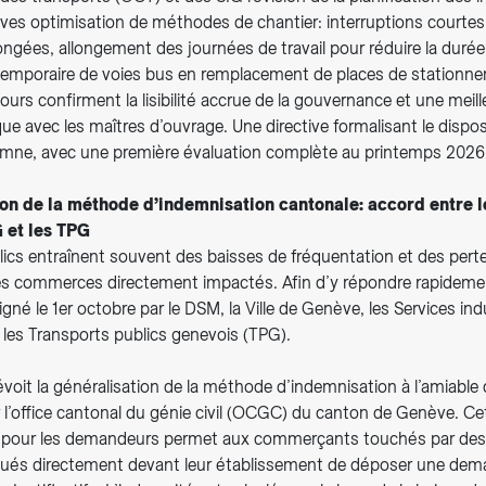
ves optimisation de méthodes de chantier: interruptions courtes 
ngées, allongement des journées de travail pour réduire la durée
mporaire de voies bus en remplacement de places de stationn
ours confirment la lisibilité accrue de la gouvernance et une meil
ue avec les maîtres d’ouvrage. Une directive formalisant le disposi
utomne, avec une première évaluation complète au printemps 2026
ion de la méthode d’indemnisation cantonale: accord entre l
 et les TPG
ics entraînent souvent des baisses de fréquentation et des perte
 les commerces directement impactés. Afin d’y répondre rapideme
igné le 1er octobre par le DSM, la Ville de Genève, les Services ind
 les Transports publics genevois (TPG).
voit la généralisation de la méthode d’indemnisation à l’amiable d
 l’office cantonal du génie civil (OCGC) du canton de Genève. C
e pour les demandeurs permet aux commerçants touchés par des
tués directement devant leur établissement de déposer une de