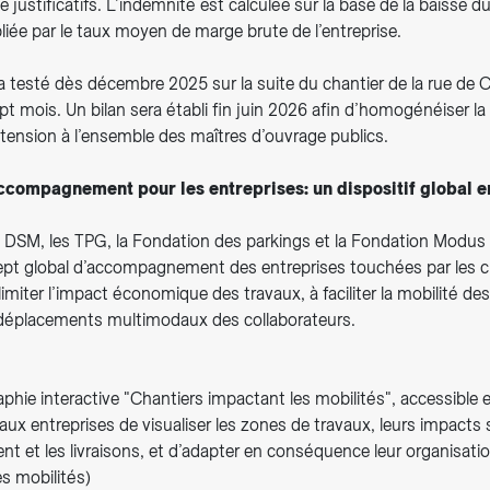
ustificatifs. L’indemnité est calculée sur la base de la baisse du
ipliée par le taux moyen de marge brute de l’entreprise.
ra testé dès décembre 2025 sur la suite du chantier de la rue de 
t mois. Un bilan sera établi fin juin 2026 afin d’homogénéiser l
tension à l’ensemble des maîtres d’ouvrage publics.
ccompagnement pour les entreprises: un dispositif global e
le DSM, les TPG, la Fondation des parkings et la Fondation Modu
pt global d’accompagnement des entreprises touchées par les c
 limiter l’impact économique des travaux, à faciliter la mobilité de
déplacements multimodaux des collaborateurs.
phie interactive "Chantiers impactant les mobilités", accessible e
ux entreprises de visualiser les zones de travaux, leurs impacts s
t et les livraisons, et d’adapter en conséquence leur organisati
s mobilités)