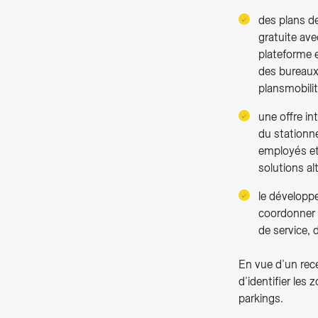
des plans de
gratuite av
plateforme 
des bureaux
plansmobili
une offre in
du stationn
employés et
solutions a
le développ
coordonner l
de service,
En vue d’un rece
d’identifier les
parkings.