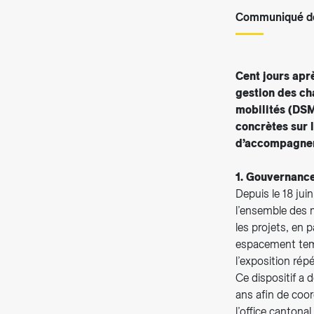
Communiqué de
Cent jours aprè
gestion des ch
mobilités (DSM
concrètes sur 
d’accompagnem
1. Gouvernance
Depuis le 18 jui
l’ensemble des m
les projets, en p
espacement tempo
l’exposition rép
Ce dispositif a 
ans afin de coor
l’office cantona