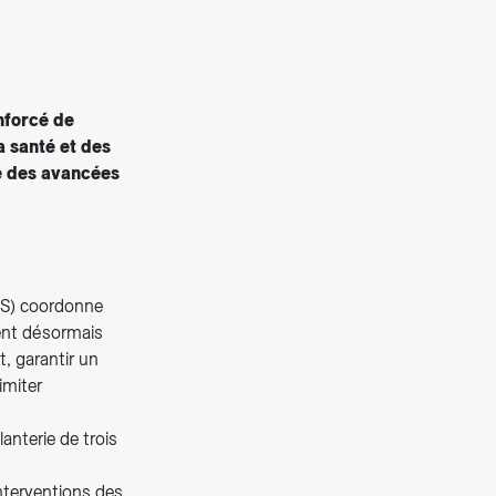
enforcé de
a santé et des
e des avancées
PCS) coordonne
dent désormais
t, garantir un
imiter
anterie de trois
interventions des