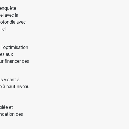
 enquête
l avec la
rofondie avec
ici:
 l’optimisation
ées aux
ur financer des
s visant à
e à haut niveau
blée et
ondation des