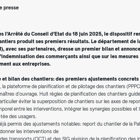
 presse
s l’Arrêté du Conseil d’Etat du 18 juin 2025, le dispositif r
antiers produit ses premiers résultats. Le département de l
), avec ses partenaires, dresse un premier bilan et annonc
l’indemnisation des commerçants ainsi que sur les mesures
ent aux entreprises.
 et bilan des chantiers: des premiers ajustements concrets
n, la plateforme de planification et de pilotage des chantiers (PP
aîtres d’ouvrage. Huit règles de planification des chantiers gui
articulier éviter la superposition de chantiers sur les axes de repor
rel entre les interventions, intégrer les synergies possibles et l
étée des usagers.
déjà permis des ajustements notables: report du chantier de la Pall
donner les interventions de
l des transports (OCT) et des SIG révision de la planification des 