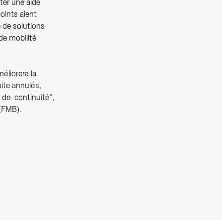
ter une aide
oints aient
e de solutions
de mobilité
éliorera la
uite annulés,
, de continuité",
 (FMB).