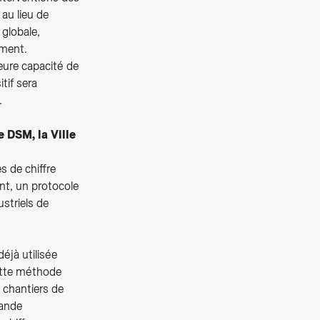
au lieu de
 globale,
ement.
leure capacité de
tif sera
.
e DSM, la Ville
s de chiffre
nt, un protocole
ustriels de
éjà utilisée
ette méthode
 chantiers de
mande