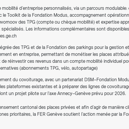
 mobilité d’entreprise personnalisés, via un parcours modulable:
ec le Toolkit de la Fondation Modus, accompagnement opérationne
evomoov des TPG (compte ou chèque mobilité) et expertise app
 spécialisés. Les informations complémentaires sont disponibles 
tes.ge.ch
tégrée des TPG et de la Fondation des parkings pour la gestion et
ement en entreprise, permettant de monétiser les places attribu
 de réinvestir ces revenus dans un compte mobilité individuel po
lternatives (abonnements TPG, vélo, autopartage)
ement du covoiturage, avec un partenariat DSM–Fondation Modu
es plateformes existantes et à préparer des lignes de covoiturag
 dont un projet pilote sur l’axe Annecy–Genève prévu pour 2026.
nsement cantonal des places privées et afin d’agir de manière ci
 zones prioritaires, la FER Genève soutient l’action menée par la F