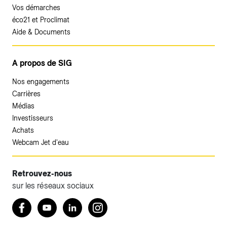
Vos démarches
éco21 et Proclimat
Aide & Documents
A propos de SIG
Nos engagements
Carrières
Médias
Investisseurs
Achats
Webcam Jet d'eau
Retrouvez-nous
sur les réseaux sociaux
Accéder à votre espace client SIG.
Retrouvez nous sur Facebook
Youtube
LinkedIn
Instagram
Votre espace client SIG n'est pas optimisé pour une
navigation mobile.