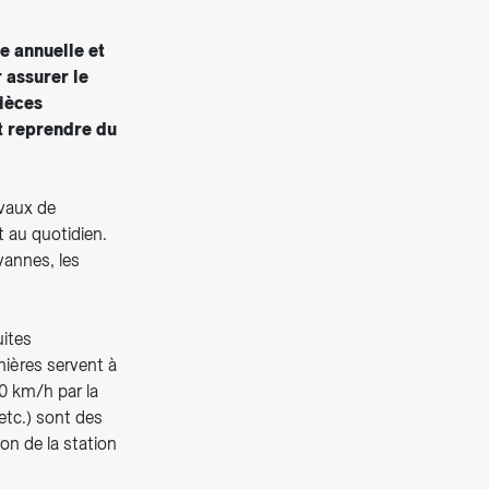
e annuelle et
 assurer le
pièces
t reprendre du
avaux de
t au quotidien.
vannes, les
uites
nières servent à
0 km/h par la
etc.) sont des
on de la station