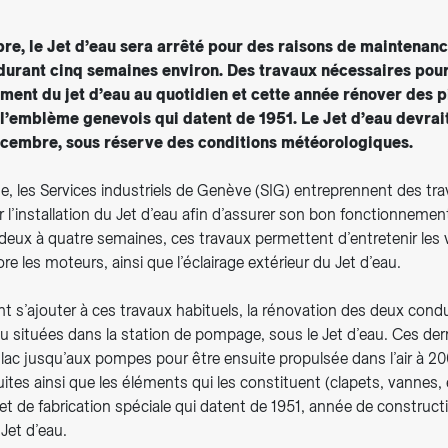
bre, le Jet d’eau sera arrêté pour des raisons de maintenanc
durant cinq semaines environ. Des travaux nécessaires pour
ment du jet d’eau au quotidien et cette année rénover des 
 l’emblème genevois qui datent de 1951. Le Jet d’eau devrai
écembre, sous réserve des conditions météorologiques.
 les Services industriels de Genève (SIG) entreprennent des tr
l’installation du Jet d’eau afin d’assurer son bon fonctionnemen
deux à quatre semaines, ces travaux permettent d’entretenir les 
 les moteurs, ainsi que l’éclairage extérieur du Jet d’eau.
t s’ajouter à ces travaux habituels, la rénovation des deux cond
au situées dans la station de pompage, sous le Jet d’eau. Ces der
lac jusqu’aux pompes pour être ensuite propulsée dans l’air à 20
tes ainsi que les éléments qui les constituent (clapets, vannes, 
 et de fabrication spéciale qui datent de 1951, année de constructi
Jet d’eau.