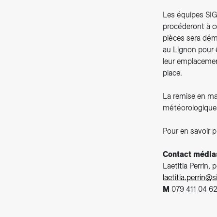
Les équipes SIG,
procéderont à ce
pièces sera démo
au Lignon pour ê
leur emplacemen
place.
La remise en ma
météorologique
Pour en savoir pl
Contact média
Laetitia Perrin, 
laetitia.perrin@
M
079 411 04 6