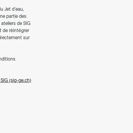
u Jet d’eau,
Une partie des
ateliers de SIG
t de réintégrer
directement sur
nditions
 SIG (sig-ge.ch)