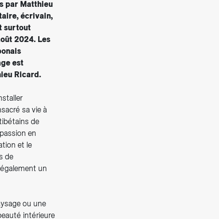
s par Matthieu
aire, écrivain,
t surtout
août 2024. Les
ponais
age est
hieu Ricard.
staller
nsacré sa vie à
tibétains de
mpassion en
tion et le
s de
st également un
paysage ou une
beauté intérieure