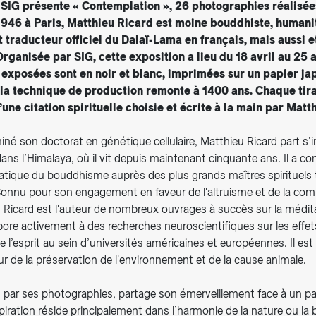
 SIG présente « Contemplation », 26 photographies réalisée
1946 à Paris, Matthieu Ricard est moine bouddhiste, humanit
 traducteur officiel du Dalaï-Lama en français, mais aussi e
rganisée par SIG, cette exposition a lieu du 18 avril au 25 
exposées sont en noir et blanc, imprimées sur un papier ja
a technique de production remonte à 1400 ans. Chaque tir
ne citation spirituelle choisie et écrite à la main par Matt
iné son doctorat en génétique cellulaire, Matthieu Ricard part s’in
ans l’Himalaya, où il vit depuis maintenant cinquante ans. Il a co
pratique du bouddhisme auprès des plus grands maîtres spirituels 
onnu pour son engagement en faveur de l'altruisme et de la co
 Ricard est l'auteur de nombreux ouvrages à succès sur la médita
abore activement à des recherches neuroscientifiques sur les effet
e l’esprit au sein d’universités américaines et européennes. Il e
r de la préservation de l'environnement et de la cause animale.
, par ses photographies, partage son émerveillement face à un 
piration réside principalement dans l’harmonie de la nature ou la 