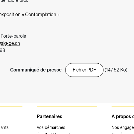
ier Libre SIG.
'exposition « Contemplation »
s
 Porte-parole
sig-ge.ch
 98
Communiqué de presse
Fichier PDF
(147.52 Ko)
Partenaires
A propos 
dants
Vos démarches
Nos engag