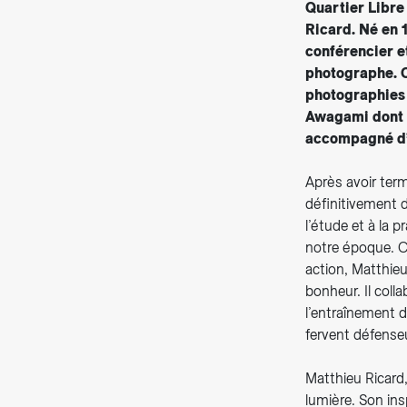
Quartier Libre
Ricard. Né en 
conférencier et
photographe. O
photographies 
Awagami dont l
accompagné d’u
Après avoir term
définitivement d
l’étude et à la 
notre époque. C
action, Matthieu
bonheur. Il coll
l’entraînement d
fervent défenseu
Matthieu Ricard
lumière. Son ins