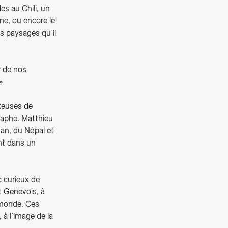
s au Chili, un
ne, ou encore le
s paysages qu’il
r de nos
»
iteuses de
raphe. Matthieu
an, du Népal et
nt dans un
c curieux de
t Genevois, à
u monde. Ces
 à l’image de la