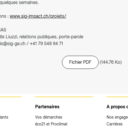
 quelques semaines.
ons :
www.sig-impact.ch/projets/
IAS
s Liuzzi, relations publiques, porte-parole
is@sig-ge.ch / +41 79 548 94 71
Fichier PDF
(144.76 Ko)
Partenaires
A propos 
dants
Vos démarches
Nos engag
éco21 et Proclimat
Carrières