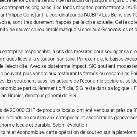
ollecte de fonds à l’attention de l’association jusqu’à fin juin. En
 contreparties originales. Les fonds récoltés permettront à l’AU
our Philippe Constantin, coordinateur de l'AUBP « Les Bains des Pâ
voise, sont très durement frappés par la crise actuelle. Cette col
nité de sauver ce lieu emblématique si cher aux Genevois-es et d
u’entreprise responsable, a pris des mesures pour soulager sa cli
omiques liées à la situation sanitaire. Par exemple, la baisse exce
de l’électricité. Avec sa plateforme Impact, SIG soutient modest
i ne peuvent plus vendre aux restaurants fermés ou encore Les Ba
s. En soutenant aussi les acteurs de l'économie sociale et solid
nomique particulièrement difficile, SIG reste dans sa logique « Fait
ian Brunier, directeur général de SIG.
ès de 20'000 CHF de produits locaux ont été vendus et près de 
ur le fonds de soutien aux entreprises et associations genevoises
nomie locale et durable. Selon l’évolution
itaire et économique, cette opération de soutien sur la platefor