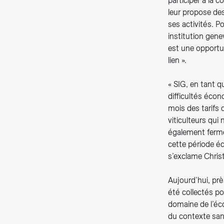
participer à la c
leur propose des
ses activités. P
institution gene
est une opportu
lien ».
« SIG, en tant q
difficultés écon
mois des tarifs 
viticulteurs qu
également fermé
cette période éco
s’exclame Christ
Aujourd’hui, pr
été collectés po
domaine de l’éco
du contexte san