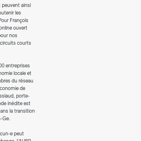
 peuvent ainsi
utenir les
Pour François
online ouvert
pour nos
ircuits courts
00 entreprises
omie locale et
mbres du réseau
 économie de
ssiaud, porte-
de inédite est
ans la transition
s-Ge.
acun-e peut