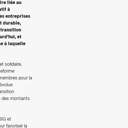
ire liée au
tif à
es entreprises
t durable,
transition
rd’hui, et
e à laquelle
 solidaire,
teforme
 membres pour la
dévolue
ansition
té des montants
SIG et
ur favoriser la