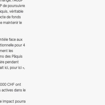
 échange, l’AUBP
BP de poursuivre
quis, véritable
lecte de fonds
e maintenir le
entèle face aux
ptionnelle pour 4
ement les
ins des Pâquis
aire pendant
 ici, pour ici »,
9'000 CHF ont
 actives dans le
me Impact pourra