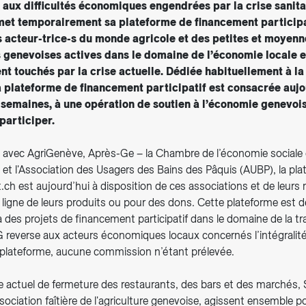
e aux difficultés économiques engendrées par la crise sanita
met temporairement sa plateforme de financement participa
s acteur-trice-s du monde agricole et des petites et moyenn
s genevoises actives dans le domaine de l’économie locale e
t touchés par la crise actuelle. Dédiée habituellement à la 
a plateforme de financement participatif est consacrée aujou
 semaines, à une opération de soutien à l’économie genevois
participer.
 avec AgriGenève, Après-Ge – la Chambre de l’économie sociale et
t l'Association des Usagers des Bains des Pâquis (AUBP), la pla
ch est aujourd’hui à disposition de ces associations et de leurs
 ligne de leurs produits ou pour des dons. Cette plateforme est 
 des projets de financement participatif dans le domaine de la tr
G reverse aux acteurs économiques locaux concernés l’intégrali
a plateforme, aucune commission n’étant prélevée.
e actuel de fermeture des restaurants, des bars et des marchés, 
sociation faîtière de l'agriculture genevoise, agissent ensemble po