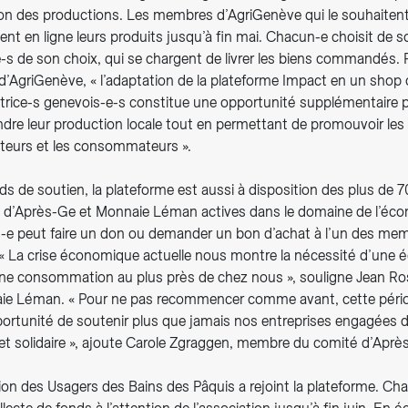
on des productions. Les membres d’AgriGenève qui le souhaitent
nt en ligne leurs produits jusqu’à fin mai. Chacun-e choisit de so
-s de son choix, qui se chargent de livrer les biens commandés. 
 d’AgriGenève, « l’adaptation de la plateforme Impact en un shop 
trice-s genevois-e-s constitue une opportunité supplémentaire 
re leur production locale tout en permettant de promouvoir les c
cteurs et les consommateurs ».
ds de soutien, la plateforme est aussi à disposition des plus de 7
s d’Après-Ge et Monnaie Léman actives dans le domaine de l’écon
-e peut faire un don ou demander un bon d’achat à l’un des me
 « La crise économique actuelle nous montre la nécessité d’une
une consommation au plus près de chez nous », souligne Jean Ro
ie Léman. « Pour ne pas recommencer comme avant, cette pério
portunité de soutenir plus que jamais nos entreprises engagées d
 et solidaire », ajoute Carole Zgraggen, membre du comité d’Aprè
tion des Usagers des Bains des Pâquis a rejoint la plateforme. Ch