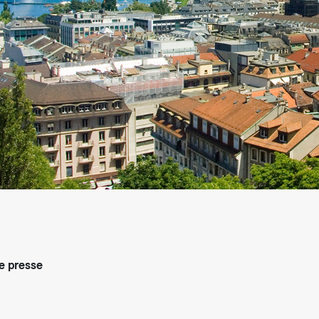
arifs et règlements
 presse