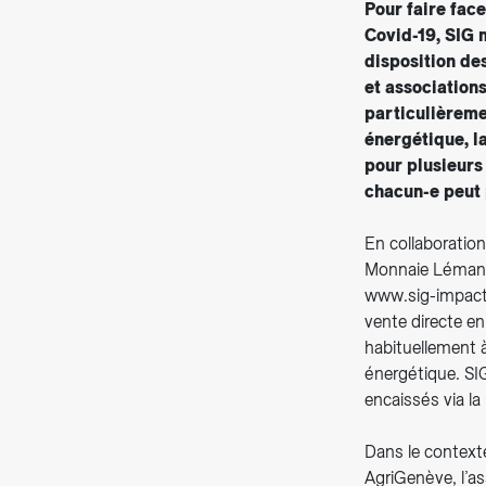
Pour faire fac
Covid-19, SIG 
disposition de
et association
particulièremen
énergétique, l
pour plusieurs
chacun-e peut 
En collaboration
Monnaie Léman e
www.sig-impact.
vente directe en
habituellement à
énergétique. SI
encaissés via l
Dans le context
AgriGenève, l’as