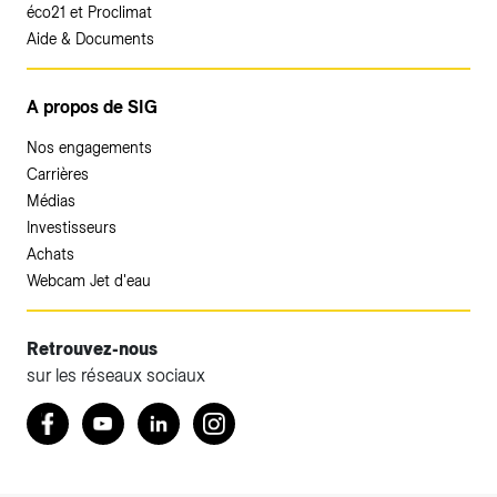
éco21 et Proclimat
Aide & Documents
A propos de SIG
Nos engagements
Carrières
Médias
Investisseurs
Achats
Webcam Jet d'eau
Retrouvez-nous
sur les réseaux sociaux
Accéder à votre espace client SIG.
Retrouvez nous sur Facebook
Youtube
LinkedIn
Instagram
Votre espace client SIG n'est pas optimisé pour une
navigation mobile.