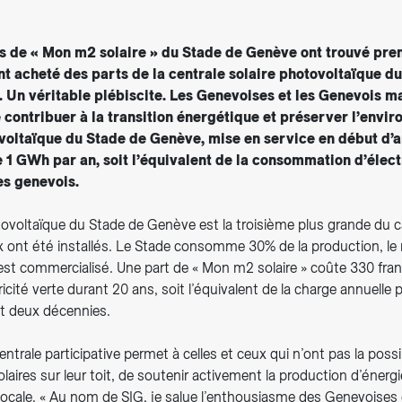
s de « Mon m2 solaire » du Stade de Genève ont trouvé pren
nt acheté des parts de la centrale solaire photovoltaïque du
. Un véritable plébiscite. Les Genevoises et les Genevois m
e contribuer à la transition énergétique et préserver l’envi
voltaïque du Stade de Genève, mise en service en début d’
e 1 GWh par an, soit l’équivalent de la consommation d’élect
s genevois.
tovoltaïque du Stade de Genève est la troisième plus grande du 
ont été installés. Le Stade consomme 30% de la production, le r
est commercialisé. Une part de « Mon m2 solaire » coûte 330 franc
icité verte durant 20 ans, soit l’équivalent de la charge annuelle 
nt deux décennies.
trale participative permet à celles et ceux qui n’ont pas la possibi
aires sur leur toit, de soutenir activement la production d’énerg
 locale. « Au nom de SIG, je salue l’enthousiasme des Genevoises