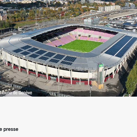
arifs et règlements
 presse