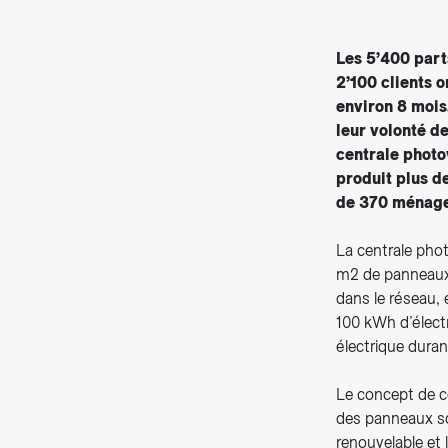
Les 5’400 part
2’100 clients o
environ 8 mois
leur volonté d
centrale photo
produit plus d
de 370 ménage
La centrale pho
m2 de panneaux 
dans le réseau, 
100 kWh d’électr
électrique dura
Le concept de cen
des panneaux sol
renouvelable et