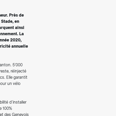
eur. Près de
 Stade, en
arquent ainsi
ronnement. La
année 2020,
ricité annuelle
canton. 5'000
este, réinjecté
s. Elle garantit
pour un vélo
lité d’installer
ie 100%
 et des Genevois